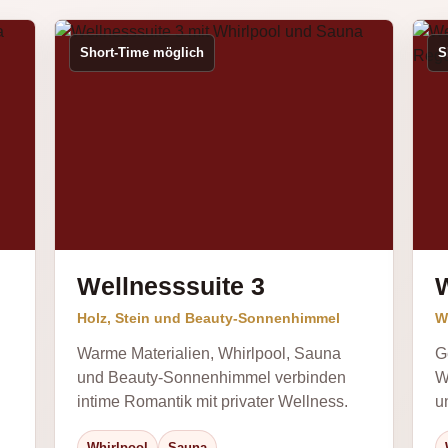
Short-Time möglich
S
Wellnesssuite 3
W
Holz, Stein und Beauty-Sonnenhimmel
W
Warme Materialien, Whirlpool, Sauna
G
und Beauty-Sonnenhimmel verbinden
W
intime Romantik mit privater Wellness.
u
Whirlpool
Sauna