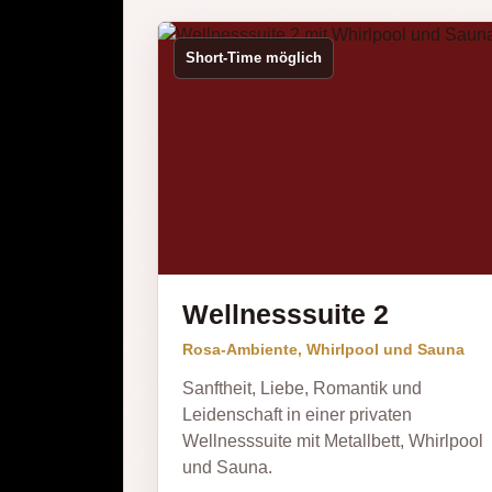
Short-Time möglich
Wellnesssuite 2
Rosa-Ambiente, Whirlpool und Sauna
Sanftheit, Liebe, Romantik und
Leidenschaft in einer privaten
Wellnesssuite mit Metallbett, Whirlpool
und Sauna.