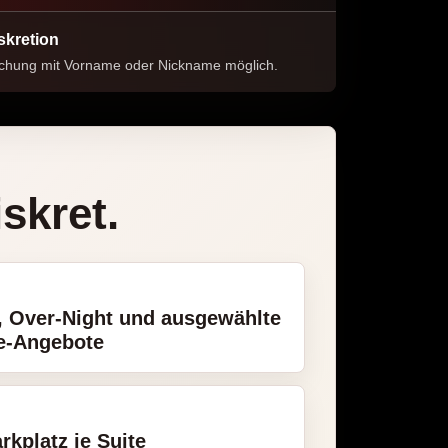
skretion
chung mit Vorname oder Nickname möglich.
skret.
, Over-Night und ausgewählte
e-Angebote
rkplatz je Suite