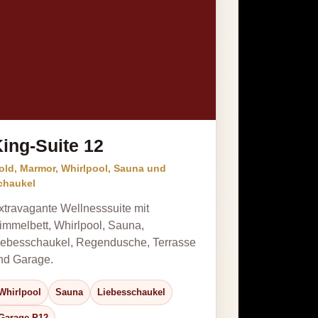
ing-Suite 12
old, Marmor, Whirlpool, Sauna und
chaukel
xtravagante Wellnesssuite mit
immelbett, Whirlpool, Sauna,
iebesschaukel, Regendusche, Terrasse
nd Garage.
Whirlpool
Sauna
Liebesschaukel
Garage P12