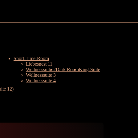
Short-Time-Room
Liebesnest 11
Wellnesssuite 2
Dark Room
King-Suite
Wellnesssuite 3
Wellnesssuite 4
ite 12)