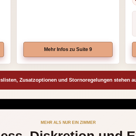
Mehr Infos zu Suite 9
islisten, Zusatzoptionen und Stornoregelungen stehen a
MEHR ALS NUR EIN ZIMMER
ess, Diskretion und E