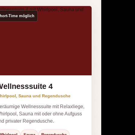
hort-Time möglich
ellnesssuite 4
hirlpool, Sauna und Regendusche
eräumige Wellnesssuite mit Relaxliege,
hirlpool, Sauna mit oder ohne Aufguss
nd privater Regendusche.
Whirlpool
Sauna
Regendusche