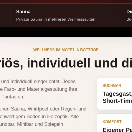
Sauna
Di
Private Sauna in mehreren Wellnesssuiten.
Bu
WELLNESS IM MOTEL A BOTTROP
iös, individuell und di
und individuell eingerichtet. Jedes
BUCHBAR
 Farb- und Materialgestaltung Ihre
Tagesgast
 Fantasien.
Short-Tim
chen Sauna, Whirlpool oder Regen- und
chwertigem Boden in Holzoptik. Alle
KOMFORT
undbar, Minibar und Spiegeln
Eigener Pa